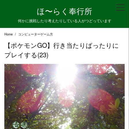
Skip
ほ〜らく奉行所
to
content
何かに挑戦したり考えたりしている人がつどっています
Home
コンピューターゲーム方
【ポケモンGO】行き当たりばったりに
プレイする(23)