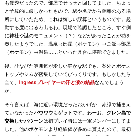
も優秀だったので、部屋でせっせと回してました。ちょっ
と予算的に厳しかったもので、駅や名所から距離のある場
所にしていたため、これは嬉しい誤算というものです。起
動する度に出るわ出るわ。現場で確認したところ、すぐ側
に神社や謎のモニュメント（？）などがあったことが功を
奏したようでした。温泉→部屋（ポケモン）→ご飯→部屋
（ポケモン）→温泉……といった具合に堪能できました。
後、ひなびた雰囲気が愛しい静かな駅でも、案外とポケス
トップやジムが密集していてびっくりです。もしかしたら
全て、
Ingressプレイヤーの汗と涙の結晶
なんでしょう
か。
そう言えば、海に近い環境だったおかげか、赤緑で捕まえ
ていなかった
パウワウもゲット
です。わーお。
グレン島で
交換したパウーン
は初プレイ時には一軍メンバーにしてま
した。他のポケモンより経験値が多めに貰えたので、最初