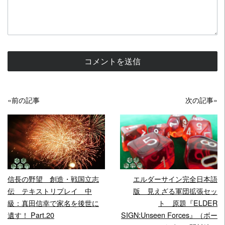
«前の記事
次の記事»
READ MORE
READ MORE
信長の野望 創造・戦国立志
エルダーサイン完全日本語
伝 テキストリプレイ 中
版 見えざる軍団拡張セッ
級：真田信幸で家名を後世に
ト 原題『ELDER
遺す！ Part.20
SIGN:Unseen Forces』（ボー