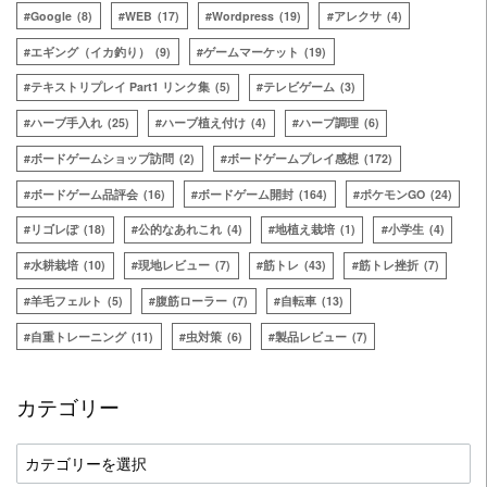
Google
(8)
WEB
(17)
Wordpress
(19)
アレクサ
(4)
エギング（イカ釣り）
(9)
ゲームマーケット
(19)
テキストリプレイ Part1 リンク集
(5)
テレビゲーム
(3)
ハーブ手入れ
(25)
ハーブ植え付け
(4)
ハーブ調理
(6)
ボードゲームショップ訪問
(2)
ボードゲームプレイ感想
(172)
ボードゲーム品評会
(16)
ボードゲーム開封
(164)
ポケモンGO
(24)
リゴレぽ
(18)
公的なあれこれ
(4)
地植え栽培
(1)
小学生
(4)
水耕栽培
(10)
現地レビュー
(7)
筋トレ
(43)
筋トレ挫折
(7)
羊毛フェルト
(5)
腹筋ローラー
(7)
自転車
(13)
自重トレーニング
(11)
虫対策
(6)
製品レビュー
(7)
カテゴリー
カ
テ