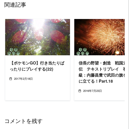
関連記事
READ MORE
READ MORE
【ポケモンGO】行き当たりば
信長の野望・創造 戦国立
ったりにプレイする(22)
伝 テキストリプレイ 初
級：内藤昌豊で武田の旗を
2017年2月18日
に立てる！Part.18
2016年7月23日
コメントを残す