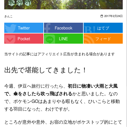
2017年2月24日
きんこ
Twitter
Facebook
はてブ
Pocket
LINE
フィード
当サイトの記事にはアフィリエイト広告が含まれる場合があります
出先で堪能してきました！
今週、伊豆へ旅行に行ったら、
初日に物凄い大雨と大風
で、傘をさしたら吹っ飛ばされる
かと思いました。なの
で、ポケモンGOはあまりやる暇もなく、ひいこらと移動
する羽目になった、わけですが。
ところが意外や意外、お宿の立地がポケストップ的にとて