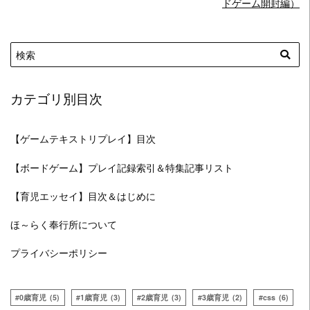
ドゲーム開封編）
カテゴリ別目次
【ゲームテキストリプレイ】目次
【ボードゲーム】プレイ記録索引＆特集記事リスト
【育児エッセイ】目次＆はじめに
ほ～らく奉行所について
プライバシーポリシー
0歳育児
(5)
1歳育児
(3)
2歳育児
(3)
3歳育児
(2)
css
(6)