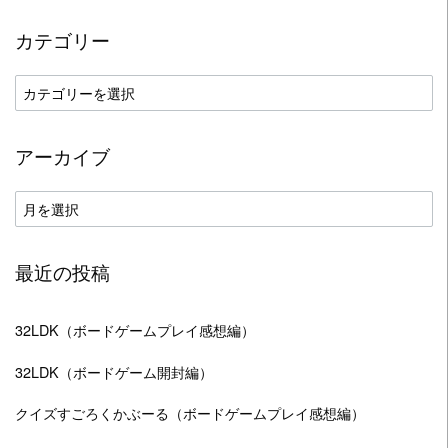
カテゴリー
カ
テ
ゴ
アーカイブ
リ
ー
ア
ー
カ
最近の投稿
イ
ブ
32LDK（ボードゲームプレイ感想編）
32LDK（ボードゲーム開封編）
クイズすごろくかぶーる（ボードゲームプレイ感想編）