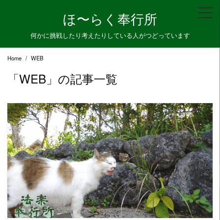
Skip
ほ〜らく奉行所
to
content
何かに挑戦したり考えたりしている人がつどっています
Home
WEB
「WEB」の記事一覧
READ MORE