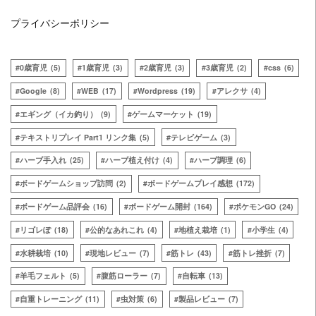
プライバシーポリシー
0歳育児
(5)
1歳育児
(3)
2歳育児
(3)
3歳育児
(2)
css
(6)
Google
(8)
WEB
(17)
Wordpress
(19)
アレクサ
(4)
エギング（イカ釣り）
(9)
ゲームマーケット
(19)
テキストリプレイ Part1 リンク集
(5)
テレビゲーム
(3)
ハーブ手入れ
(25)
ハーブ植え付け
(4)
ハーブ調理
(6)
ボードゲームショップ訪問
(2)
ボードゲームプレイ感想
(172)
ボードゲーム品評会
(16)
ボードゲーム開封
(164)
ポケモンGO
(24)
リゴレぽ
(18)
公的なあれこれ
(4)
地植え栽培
(1)
小学生
(4)
水耕栽培
(10)
現地レビュー
(7)
筋トレ
(43)
筋トレ挫折
(7)
羊毛フェルト
(5)
腹筋ローラー
(7)
自転車
(13)
自重トレーニング
(11)
虫対策
(6)
製品レビュー
(7)