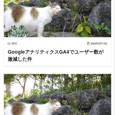
READ MORE
SE方
2022年8月14日
GoogleアナリティクスGA4でユーザー数が
激減した件
READ MORE