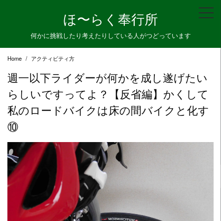
Skip
ほ〜らく奉行所
to
content
何かに挑戦したり考えたりしている人がつどっています
Home
アクティビティ方
週一以下ライダーが何かを成し遂げたい
らしいですってよ？【反省編】かくして
私のロードバイクは床の間バイクと化す
⑩