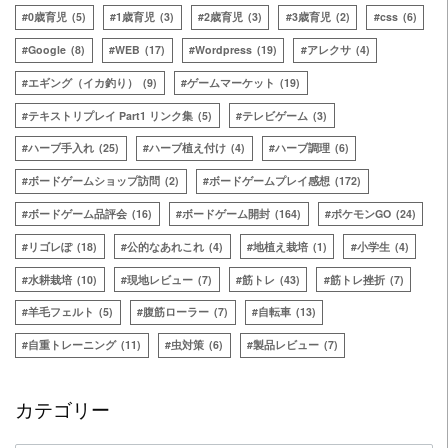
0歳育児
(5)
1歳育児
(3)
2歳育児
(3)
3歳育児
(2)
css
(6)
Google
(8)
WEB
(17)
Wordpress
(19)
アレクサ
(4)
エギング（イカ釣り）
(9)
ゲームマーケット
(19)
テキストリプレイ Part1 リンク集
(5)
テレビゲーム
(3)
ハーブ手入れ
(25)
ハーブ植え付け
(4)
ハーブ調理
(6)
ボードゲームショップ訪問
(2)
ボードゲームプレイ感想
(172)
ボードゲーム品評会
(16)
ボードゲーム開封
(164)
ポケモンGO
(24)
リゴレぽ
(18)
公的なあれこれ
(4)
地植え栽培
(1)
小学生
(4)
水耕栽培
(10)
現地レビュー
(7)
筋トレ
(43)
筋トレ挫折
(7)
羊毛フェルト
(5)
腹筋ローラー
(7)
自転車
(13)
自重トレーニング
(11)
虫対策
(6)
製品レビュー
(7)
カテゴリー