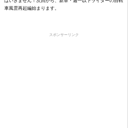
はいきません！次回から、新章・週一以下ライダーの自転
車風雲再起編始まります。
スポンサーリンク