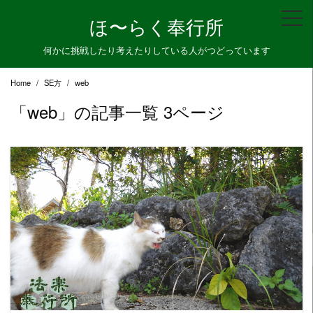
Skip
ほ〜らく奉行所
to
content
何かに挑戦したり考えたりしている人がつどっています
Home
SE方
web
「web」の記事一覧 3ページ
READ MORE