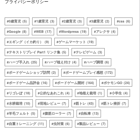
プライバシーポリシー
0歳育児
(5)
1歳育児
(3)
2歳育児
(3)
3歳育児
(2)
css
(6)
Google
(8)
WEB
(17)
Wordpress
(19)
アレクサ
(4)
エギング（イカ釣り）
(9)
ゲームマーケット
(19)
テキストリプレイ Part1 リンク集
(5)
テレビゲーム
(3)
ハーブ手入れ
(25)
ハーブ植え付け
(4)
ハーブ調理
(6)
ボードゲームショップ訪問
(2)
ボードゲームプレイ感想
(172)
ボードゲーム品評会
(16)
ボードゲーム開封
(164)
ポケモンGO
(24)
リゴレぽ
(18)
公的なあれこれ
(4)
地植え栽培
(1)
小学生
(4)
水耕栽培
(10)
現地レビュー
(7)
筋トレ
(43)
筋トレ挫折
(7)
羊毛フェルト
(5)
腹筋ローラー
(7)
自転車
(13)
自重トレーニング
(11)
虫対策
(6)
製品レビュー
(7)