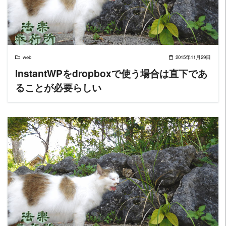
web
2015年11月29日
InstantWPをdropboxで使う場合は直下であ
ることが必要らしい
READ MORE