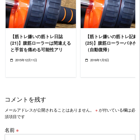
READ MORE
READ MORE
【筋トレ嫌いの筋トレ日誌
【筋トレ嫌いの筋トレ記録
(21)】腹筋ローラーは間違える
(25)】腹筋ローラーバネ付
と手首を痛める可能性アリ
（自動復帰）
2015年12月11日
2016年1月5日
コメントを残す
メールアドレスが公開されることはありません。
※
が付いている欄は必
須項目です
名前
※