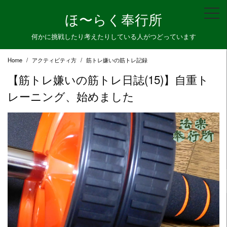
Skip
ほ〜らく奉行所
to
content
何かに挑戦したり考えたりしている人がつどっています
Home
アクティビティ方
筋トレ嫌いの筋トレ記録
【筋トレ嫌いの筋トレ日誌(15)】自重ト
レーニング、始めました