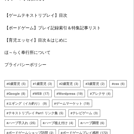
【ゲームテキストリプレイ】目次
【ボードゲーム】プレイ記録索引＆特集記事リスト
【育児エッセイ】目次＆はじめに
ほ～らく奉行所について
プライバシーポリシー
0歳育児
(5)
1歳育児
(3)
2歳育児
(3)
3歳育児
(2)
css
(6)
Google
(8)
WEB
(17)
Wordpress
(19)
アレクサ
(4)
エギング（イカ釣り）
(9)
ゲームマーケット
(19)
テキストリプレイ Part1 リンク集
(5)
テレビゲーム
(3)
ハーブ手入れ
(25)
ハーブ植え付け
(4)
ハーブ調理
(6)
ボードゲームショップ訪問
(2)
ボードゲームプレイ感想
(172)