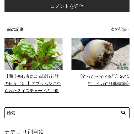
«前の記事
次の記事»
READ MORE
READ MORE
【園芸初心者による試行錯誤
【釣ったら食べる記】2015
の日々 -15- 】アブラムシにや
年 イカ釣り準備編⑤
られたスイスチャードの回復
カテゴリ別目次