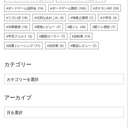
ボードゲーム品評会
(16)
ボードゲーム開封
(164)
ポケモンGO
(24)
リゴレぽ
(18)
公的なあれこれ
(4)
地植え栽培
(1)
小学生
(4)
水耕栽培
(10)
現地レビュー
(7)
筋トレ
(43)
筋トレ挫折
(7)
羊毛フェルト
(5)
腹筋ローラー
(7)
自転車
(13)
自重トレーニング
(11)
虫対策
(6)
製品レビュー
(7)
カテゴリー
カ
テ
ゴ
アーカイブ
リ
ー
ア
ー
カ