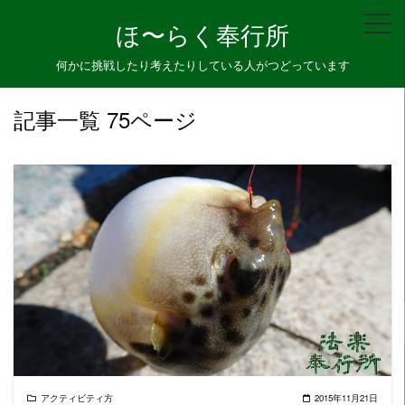
Skip
ほ〜らく奉行所
to
content
何かに挑戦したり考えたりしている人がつどっています
記事一覧 75ページ
READ MORE
アクティビティ方
2015年11月21日