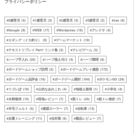
プライバシーポリシー
0歳育児
(5)
1歳育児
(3)
2歳育児
(3)
3歳育児
(2)
css
(6)
Google
(8)
WEB
(17)
Wordpress
(19)
アレクサ
(4)
エギング（イカ釣り）
(9)
ゲームマーケット
(19)
テキストリプレイ Part1 リンク集
(5)
テレビゲーム
(3)
ハーブ手入れ
(25)
ハーブ植え付け
(4)
ハーブ調理
(6)
ボードゲームショップ訪問
(2)
ボードゲームプレイ感想
(172)
ボードゲーム品評会
(16)
ボードゲーム開封
(164)
ポケモンGO
(24)
リゴレぽ
(18)
公的なあれこれ
(4)
地植え栽培
(1)
小学生
(4)
水耕栽培
(10)
現地レビュー
(7)
筋トレ
(43)
筋トレ挫折
(7)
羊毛フェルト
(5)
腹筋ローラー
(7)
自転車
(13)
自重トレーニング
(11)
虫対策
(6)
製品レビュー
(7)