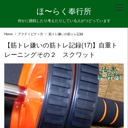
Skip
ほ〜らく奉行所
to
content
何かに挑戦したり考えたりしている人がつどっています
Home
アクティビティ方
筋トレ嫌いの筋トレ記録
【筋トレ嫌いの筋トレ記録(17)】自重ト
レーニングその２ スクワット