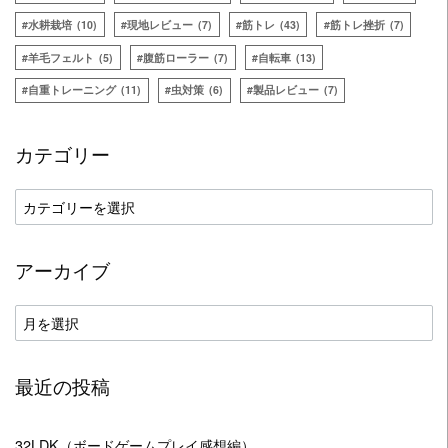
水耕栽培
(10)
現地レビュー
(7)
筋トレ
(43)
筋トレ挫折
(7)
羊毛フェルト
(5)
腹筋ローラー
(7)
自転車
(13)
自重トレーニング
(11)
虫対策
(6)
製品レビュー
(7)
カテゴリー
カ
テ
ゴ
アーカイブ
リ
ー
ア
ー
カ
最近の投稿
イ
ブ
32LDK（ボードゲームプレイ感想編）