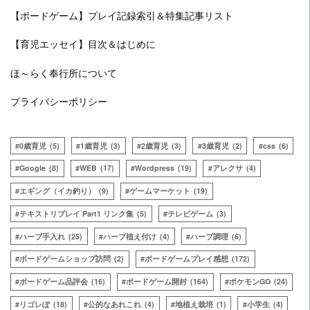
【ボードゲーム】プレイ記録索引＆特集記事リスト
【育児エッセイ】目次＆はじめに
ほ～らく奉行所について
プライバシーポリシー
0歳育児
(5)
1歳育児
(3)
2歳育児
(3)
3歳育児
(2)
css
(6)
Google
(8)
WEB
(17)
Wordpress
(19)
アレクサ
(4)
エギング（イカ釣り）
(9)
ゲームマーケット
(19)
テキストリプレイ Part1 リンク集
(5)
テレビゲーム
(3)
ハーブ手入れ
(25)
ハーブ植え付け
(4)
ハーブ調理
(6)
ボードゲームショップ訪問
(2)
ボードゲームプレイ感想
(172)
ボードゲーム品評会
(16)
ボードゲーム開封
(164)
ポケモンGO
(24)
リゴレぽ
(18)
公的なあれこれ
(4)
地植え栽培
(1)
小学生
(4)