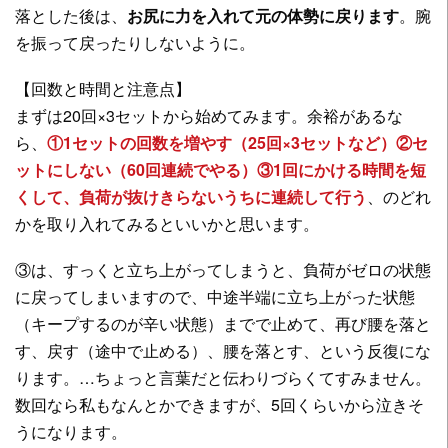
落とした後は、
お尻に力を入れて元の体勢に戻ります
。腕
を振って戻ったりしないように。
【回数と時間と注意点】
まずは20回×3セットから始めてみます。余裕があるな
ら、
①1セットの回数を増やす（25回×3セットなど）②セ
ットにしない（60回連続でやる）③1回にかける時間を短
くして、負荷が抜けきらないうちに連続して行う
、のどれ
かを取り入れてみるといいかと思います。
③は、すっくと立ち上がってしまうと、負荷がゼロの状態
に戻ってしまいますので、中途半端に立ち上がった状態
（キープするのが辛い状態）までで止めて、再び腰を落と
す、戻す（途中で止める）、腰を落とす、という反復にな
ります。…ちょっと言葉だと伝わりづらくてすみません。
数回なら私もなんとかできますが、5回くらいから泣きそ
うになります。