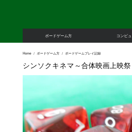
Skip
to
content
ボードゲーム方
コンピュ
Home
ボードゲーム方
ボードゲームプレイ記録
シンソクキネマ～合体映画上映祭