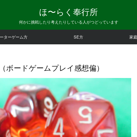
ほ〜らく奉行所
何かに挑戦したり考えたりしている人がつどっています
ーターゲーム方
SE方
家
（ボードゲームプレイ感想偏）