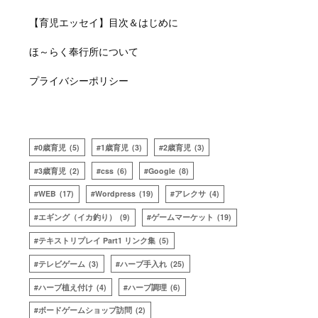
【育児エッセイ】目次＆はじめに
ほ～らく奉行所について
プライバシーポリシー
0歳育児
(5)
1歳育児
(3)
2歳育児
(3)
3歳育児
(2)
css
(6)
Google
(8)
WEB
(17)
Wordpress
(19)
アレクサ
(4)
エギング（イカ釣り）
(9)
ゲームマーケット
(19)
テキストリプレイ Part1 リンク集
(5)
テレビゲーム
(3)
ハーブ手入れ
(25)
ハーブ植え付け
(4)
ハーブ調理
(6)
ボードゲームショップ訪問
(2)