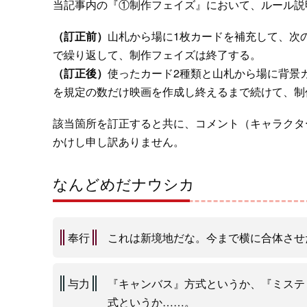
当記事内の『①制作フェイズ』において、ルール説
（訂正前）
山札から場に1枚カードを補充して、次
で繰り返して、制作フェイズは終了する。
（訂正後）
使ったカード2種類と山札から場に背景
を規定の数だけ映画を作成し終えるまで続けて、制
該当箇所を訂正すると共に、コメント（キャラクタ
かけし申し訳ありません。
なんどめだナウシカ
奉行
これは新境地だな。今まで横に合体させ
与力
『キャンバス』方式というか、『ミステ
式というか……。