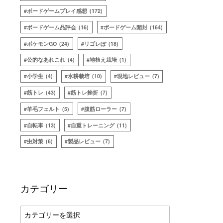
ボードゲームプレイ感想
(172)
ボードゲーム品評会
(16)
ボードゲーム開封
(164)
ポケモンGO
(24)
リゴレぽ
(18)
公的なあれこれ
(4)
地植え栽培
(1)
小学生
(4)
水耕栽培
(10)
現地レビュー
(7)
筋トレ
(43)
筋トレ挫折
(7)
羊毛フェルト
(5)
腹筋ローラー
(7)
自転車
(13)
自重トレーニング
(11)
虫対策
(6)
製品レビュー
(7)
カテゴリー
カ