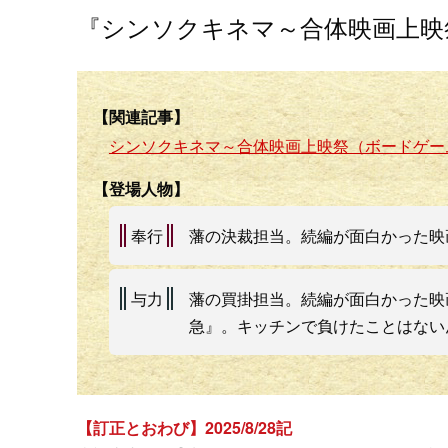
『シンソクキネマ～合体映画上映
【関連記事】
シンソクキネマ～合体映画上映祭（ボードゲー
【登場人物】
奉行
藩の決裁担当。続編が面白かった映
与力
藩の買掛担当。続編が面白かった映
急』。キッチンで負けたことはない
【訂正とおわび】2025/8/28記