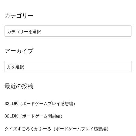
カテゴリー
カ
テ
ゴ
アーカイブ
リ
ー
ア
ー
カ
最近の投稿
イ
ブ
32LDK（ボードゲームプレイ感想編）
32LDK（ボードゲーム開封編）
クイズすごろくかぶーる（ボードゲームプレイ感想編）