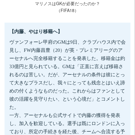
マリノスはGKが必要だったのか？
（FIFA18）
【内藤、やはり移籍へ】
ヴァンフォーレ甲府のGMは9日、クラブハウス内で会
見し、FW内藤昌豊（20）が英・プレミアリーグのア
ーセナルへ完全移籍することを発表した。移籍金は約
33億円と見られている。GMは「正直に言えば移籍さ
れるのは苦しい。だが、アーセナルの条件は彼にとっ
て大きなプラスだし、我々にとっても残念とはいえ諦
めの付くようなものだった。これからはファンとして
彼の活躍を見守りたい、という心境だ」とコメントし
た。
一方、アーセナルも公式サイトで内藤の獲得を発表
し、加入を歓迎している。選手は既にロンドンに入っ
ており、所定の手続きを経た後、チームへ合流する予