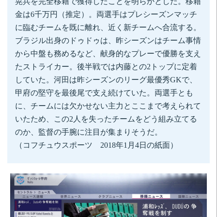
晃兵を完全移籍で獲得したことを明らかとした。移籍
金は6千万円（推定）。両選手はプレシーズンマッチ
に臨むチームを既に離れ、近く新チームへ合流する。
ブラジル出身のドゥドゥは、昨シーズンはチーム事情
から中盤も務めるなど、献身的なプレーで優勝を支え
たストライカー。後半戦では内藤との2トップに定着
していた。河田は昨シーズンのリーグ最優秀GKで、
甲府の堅守を最後尾で支え続けていた。両選手とも
に、チームには欠かせない主力とここまで考えられて
いたため、この2人を失ったチームをどう組み立てる
のか、監督の手腕に注目が集まりそうだ。
（コフチュウスポーツ 2018年1月4日の紙面）