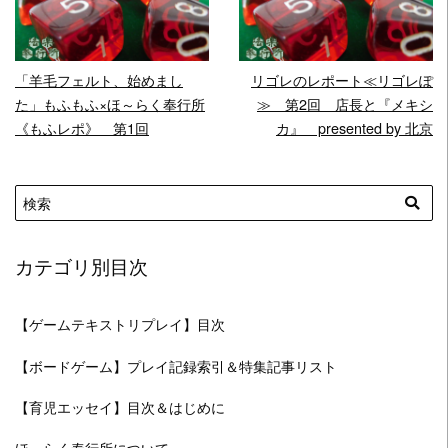
READ MORE
READ MORE
「羊毛フェルト、始めまし
リゴレのレポート≪リゴレぽ
た」もふもふ×ほ～らく奉行所
≫ 第2回 店長と『メキシ
《もふレポ》 第1回
カ』 presented by 北京
カテゴリ別目次
【ゲームテキストリプレイ】目次
【ボードゲーム】プレイ記録索引＆特集記事リスト
【育児エッセイ】目次＆はじめに
ほ～らく奉行所について