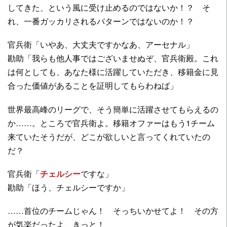
してきた、という風に受け止めるのではないか！？ そ
れ、一番ガッカリされるパターンではないのか！？
官兵衛「いやあ、大丈夫ですかなあ、アーセナル」
勘助「我らも他人事ではございませぬぞ、官兵衛殿。これ
は何としても、あなた様に活躍していただき、移籍金に見
合った価値があることを証明してもらわねば」
世界最高峰のリーグで、そう簡単に活躍させてもらえるの
か……。ところで官兵衛よ。移籍オファーはもう1チーム
来ていたそうだが、どこが欲しいと言ってくれていたの
だ？
官兵衛「
チェルシー
ですな」
勘助「ほう、チェルシーですか」
……首位のチームじゃん！ そっちいかせてよ！ その方
が気楽だったよ、きっと！