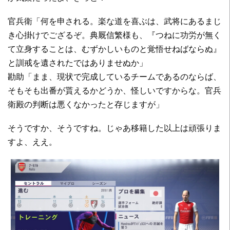
官兵衛「何を申される。楽な道を喜ぶは、武将にあるまじ
き心掛けでござるぞ。典厩信繁様も、『つねに功労が無く
て立身することは、むずかしいものと覚悟せねばならぬ』
と訓戒を遺されたではありませぬか」
勘助「まま、現状で完成しているチームであるのならば、
そもそも出番が貰えるかどうか、怪しいですからな。官兵
衛殿の判断は悪くなかったと存じますが」
そうですか、そうですね。じゃあ移籍した以上は頑張りま
すよ、ええ。