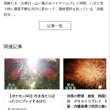
相棒たる「お奉行」は一番のボードゲームプレイ仲間。いざと言
う時に優柔不断な与力に変わって、最終選択を担っている「決裁
担当」。
記事一覧
関連記事
READ MORE
READ MORE
【ポケモンGO】行き当たりば
信長の野望・創造 戦国立
ったりにプレイする(21)
伝 テキストリプレイ 初
級：内藤昌豊で武田の旗を
2017年2月7日