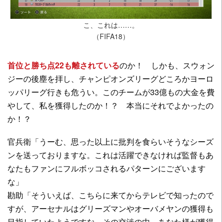
こ、これは……。
（FIFA18）
首位と勝ち点22も離されている
のか！ しかも、スウォン
ジーの後塵を拝し、チャンピオンズリーグどころかヨーロ
ッパリーグ行きも危うい。このチームが33億もの大金を費
やして、私を獲得したのか！？ 本当にそれでよかったの
か！？
官兵衛「うーむ、思った以上に批判を食らいそうなシーズ
ンを送っておりますな。これは活躍できなければ監督もあ
なたもファンにフルボッコされるパターンにございます
な」
勘助「そういえば、こちらに来てからテレビで知ったので
すが、アーセナルはグリーズマンやオーバメヤンの獲得も
目指していたようですな。その交渉の中、あなた様が獲得