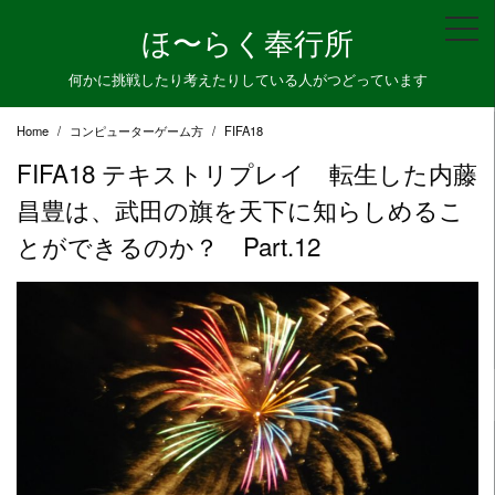
Skip
ほ〜らく奉行所
to
content
何かに挑戦したり考えたりしている人がつどっています
Home
コンピューターゲーム方
FIFA18
FIFA18 テキストリプレイ 転生した内藤
昌豊は、武田の旗を天下に知らしめるこ
とができるのか？ Part.12