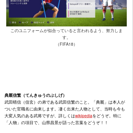
このユニフォームが似合っていると言われるよう、努力しま
す。
（FIFA18）
典厩信繁（てんきゅうのぶしげ）
武田晴信（信玄）の弟である武田信繁のこと。「典厩」は本人が
ついた官職名に由来します。凄く出来た人物として、当時も今も
大変人気のある武将ですが、詳しくは
wikipedia
をどうぞ。特に
「人物」の項目で、山県昌景が語った言葉をどうぞ！！