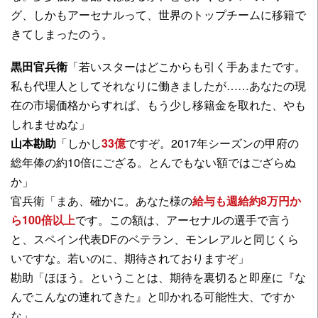
グ、しかもアーセナルって、世界のトップチームに移籍で
きてしまったのう。
黒田官兵衛
「若いスターはどこからも引く手あまたです。
私も代理人としてそれなりに働きましたが……あなたの現
在の市場価格からすれば、もう少し移籍金を取れた、やも
しれませぬな」
山本勘助
「しかし
33億
ですぞ。2017年シーズンの甲府の
総年俸の約10倍にござる。とんでもない額ではござらぬ
か」
官兵衛「まあ、確かに。あなた様の
給与も週給約8万円か
ら100倍以上
です。この額は、アーセナルの選手で言う
と、スペイン代表DFのベテラン、モンレアルと同じくら
いですな。若いのに、期待されておりますぞ」
勘助「ほほう。ということは、期待を裏切ると即座に『な
んでこんなの連れてきた』と叩かれる可能性大、ですか
な」