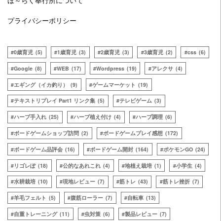
プライバシーポリシー
0歳育児
(5)
1歳育児
(3)
2歳育児
(3)
3歳育児
(2)
css
(6)
Google
(8)
WEB
(17)
Wordpress
(19)
アレクサ
(4)
エギング（イカ釣り）
(9)
ゲームマーケット
(19)
テキストリプレイ Part1 リンク集
(5)
テレビゲーム
(3)
ハーブ手入れ
(25)
ハーブ植え付け
(4)
ハーブ調理
(6)
ボードゲームショップ訪問
(2)
ボードゲームプレイ感想
(172)
ボードゲーム品評会
(16)
ボードゲーム開封
(164)
ポケモンGO
(24)
リゴレぽ
(18)
公的なあれこれ
(4)
地植え栽培
(1)
小学生
(4)
水耕栽培
(10)
現地レビュー
(7)
筋トレ
(43)
筋トレ挫折
(7)
羊毛フェルト
(5)
腹筋ローラー
(7)
自転車
(13)
自重トレーニング
(11)
虫対策
(6)
製品レビュー
(7)