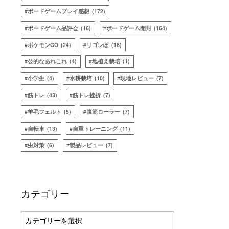
ボードゲームプレイ感想
(172)
ボードゲーム品評会
(16)
ボードゲーム開封
(164)
ポケモンGO
(24)
リゴレぽ
(18)
公的なあれこれ
(4)
地植え栽培
(1)
小学生
(4)
水耕栽培
(10)
現地レビュー
(7)
筋トレ
(43)
筋トレ挫折
(7)
羊毛フェルト
(5)
腹筋ローラー
(7)
自転車
(13)
自重トレーニング
(11)
虫対策
(6)
製品レビュー
(7)
カテゴリー
カ