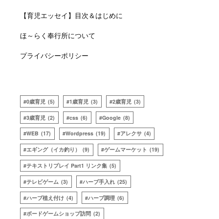
【育児エッセイ】目次＆はじめに
ほ～らく奉行所について
プライバシーポリシー
0歳育児
(5)
1歳育児
(3)
2歳育児
(3)
3歳育児
(2)
css
(6)
Google
(8)
WEB
(17)
Wordpress
(19)
アレクサ
(4)
エギング（イカ釣り）
(9)
ゲームマーケット
(19)
テキストリプレイ Part1 リンク集
(5)
テレビゲーム
(3)
ハーブ手入れ
(25)
ハーブ植え付け
(4)
ハーブ調理
(6)
ボードゲームショップ訪問
(2)