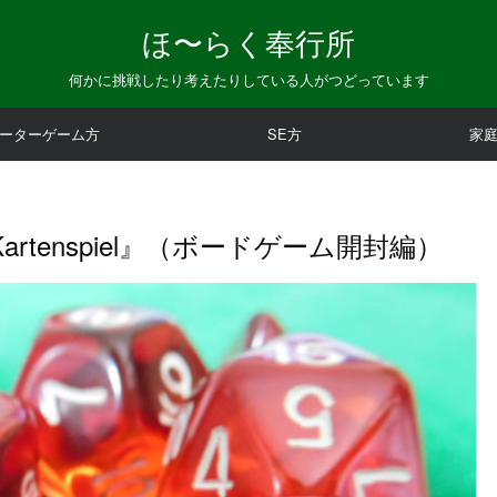
ほ〜らく奉行所
何かに挑戦したり考えたりしている人がつどっています
ーターゲーム方
SE方
家
Kartenspiel』（ボードゲーム開封編）