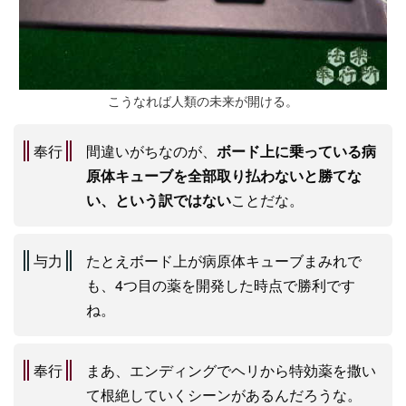
こうなれば人類の未来が開ける。
奉行
間違いがちなのが、
ボード上に乗っている病
原体キューブを全部取り払わないと勝てな
い、という訳ではない
ことだな。
与力
たとえボード上が病原体キューブまみれで
も、4つ目の薬を開発した時点で勝利です
ね。
奉行
まあ、エンディングでヘリから特効薬を撒い
て根絶していくシーンがあるんだろうな。