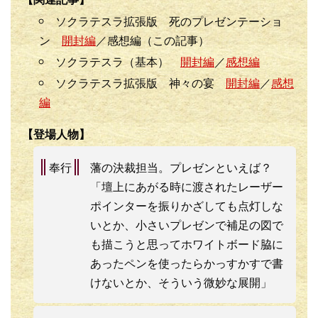
ソクラテスラ拡張版 死のプレゼンテーショ
ン
開封編
／感想編（この記事）
ソクラテスラ（基本）
開封編
／
感想編
ソクラテスラ拡張版 神々の宴
開封編
／
感想
編
【登場人物】
奉行
藩の決裁担当。プレゼンといえば？
「壇上にあがる時に渡されたレーザー
ポインターを振りかざしても点灯しな
いとか、小さいプレゼンで補足の図で
も描こうと思ってホワイトボード脇に
あったペンを使ったらかっすかすで書
けないとか、そういう微妙な展開」