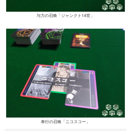
与力の召喚「ジャンクト14世」
奉行の召喚「ニコスコー」