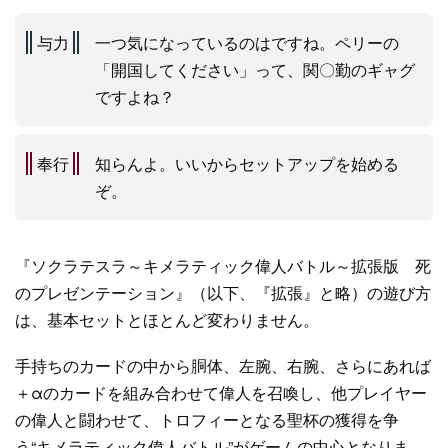
与力
一つ気になっているのはですね。ペリーの
「開国してください」って、関〇勤のギャグ
ですよね？
奉行
知らんよ。いいからセットアップを始める
ぞ。
『ソクラテスラ～キメラティック偉人バトル～拡張版 死
のプレゼンテーション』（以下、『拡張』と略）の遊び方
は、基本セットとほとんど変わりません。
手持ちのカードの中から胴体、左腕、右腕、さらにあれば
＋αのカードを組み合わせて偉人を召喚し、他プレイヤー
の偉人と闘わせて、トロフィーとなる聖杯の獲得を争
う“キメラティック偉人バトル”がゲームの中心となりま