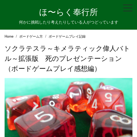
Skip
ほ〜らく奉行所
to
content
何かに挑戦したり考えたりしている人がつどっています
Home
ボードゲーム方
ボードゲームプレイ記録
ソクラテスラ～キメラティック偉人バト
ル～拡張版 死のプレゼンテーション
（ボードゲームプレイ感想編）