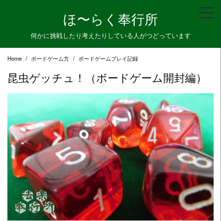
Skip
ほ〜らく奉行所
to
content
何かに挑戦したり考えたりしている人がつどっています
Home
ボードゲーム方
ボードゲームプレイ記録
昆虫ゲッチュ！（ボードゲーム開封編）