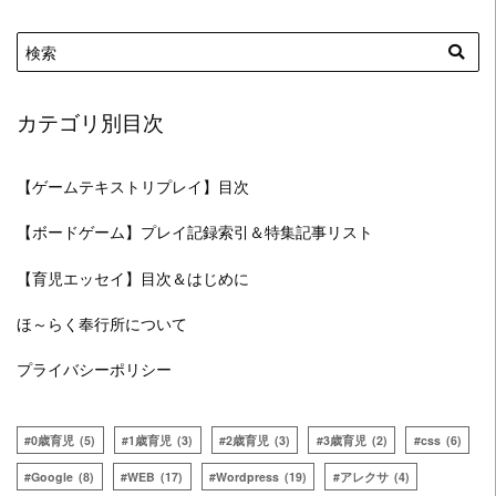
カテゴリ別目次
【ゲームテキストリプレイ】目次
【ボードゲーム】プレイ記録索引＆特集記事リスト
【育児エッセイ】目次＆はじめに
ほ～らく奉行所について
プライバシーポリシー
0歳育児
(5)
1歳育児
(3)
2歳育児
(3)
3歳育児
(2)
css
(6)
Google
(8)
WEB
(17)
Wordpress
(19)
アレクサ
(4)