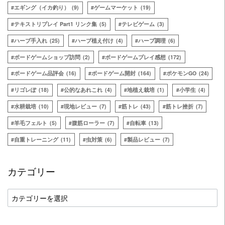
エギング（イカ釣り）
(9)
ゲームマーケット
(19)
テキストリプレイ Part1 リンク集
(5)
テレビゲーム
(3)
ハーブ手入れ
(25)
ハーブ植え付け
(4)
ハーブ調理
(6)
ボードゲームショップ訪問
(2)
ボードゲームプレイ感想
(172)
ボードゲーム品評会
(16)
ボードゲーム開封
(164)
ポケモンGO
(24)
リゴレぽ
(18)
公的なあれこれ
(4)
地植え栽培
(1)
小学生
(4)
水耕栽培
(10)
現地レビュー
(7)
筋トレ
(43)
筋トレ挫折
(7)
羊毛フェルト
(5)
腹筋ローラー
(7)
自転車
(13)
自重トレーニング
(11)
虫対策
(6)
製品レビュー
(7)
カテゴリー
カ
テ
ゴ