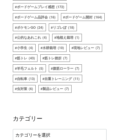
ボードゲームプレイ感想
(172)
ボードゲーム品評会
(16)
ボードゲーム開封
(164)
ポケモンGO
(24)
リゴレぽ
(18)
公的なあれこれ
(4)
地植え栽培
(1)
小学生
(4)
水耕栽培
(10)
現地レビュー
(7)
筋トレ
(43)
筋トレ挫折
(7)
羊毛フェルト
(5)
腹筋ローラー
(7)
自転車
(13)
自重トレーニング
(11)
虫対策
(6)
製品レビュー
(7)
カテゴリー
カ