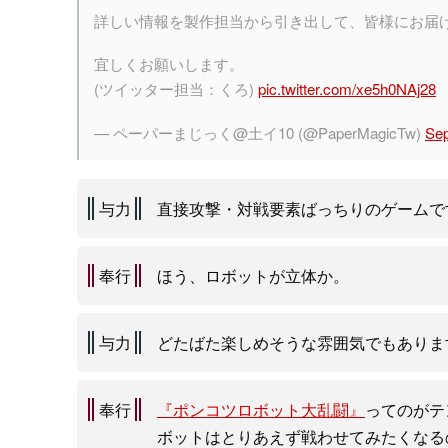
詳しい情報を製作担当から引き出して、皆様にお届
宜しくお願いします。
(ツイッター担当：くろ)
pic.twitter.com/xe5h0NAj28
— ペーパーまじっく@土イ10 (@PaperMagicTw)
Sep
与力
直接攻撃・対戦要素ばっちりのゲームで
奉行
ほう、ロボットが立体か。
与力
どたばた楽しめそうな雰囲気でもありま
奉行
『ポンコツロボット大乱闘』
ってのがテ
ボットはとりあえず戦わせてみたくなる