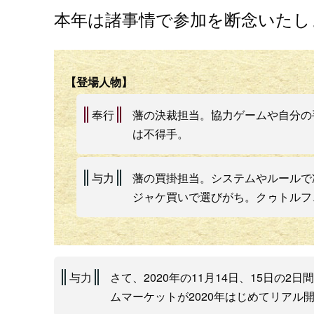
本年は諸事情で参加を断念いたし
【登場人物】
奉行
藩の決裁担当。協力ゲームや自分の
は不得手。
与力
藩の買掛担当。システムやルールで
ジャケ買いで選びがち。クゥトルフ
与力
さて、2020年の11月14日、15日の
ムマーケットが2020年はじめてリアル