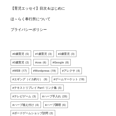
【育児エッセイ】目次＆はじめに
ほ～らく奉行所について
プライバシーポリシー
0歳育児
(5)
1歳育児
(3)
2歳育児
(3)
3歳育児
(2)
css
(6)
Google
(8)
WEB
(17)
Wordpress
(19)
アレクサ
(4)
エギング（イカ釣り）
(9)
ゲームマーケット
(19)
テキストリプレイ Part1 リンク集
(5)
テレビゲーム
(3)
ハーブ手入れ
(25)
ハーブ植え付け
(4)
ハーブ調理
(6)
ボードゲームショップ訪問
(2)