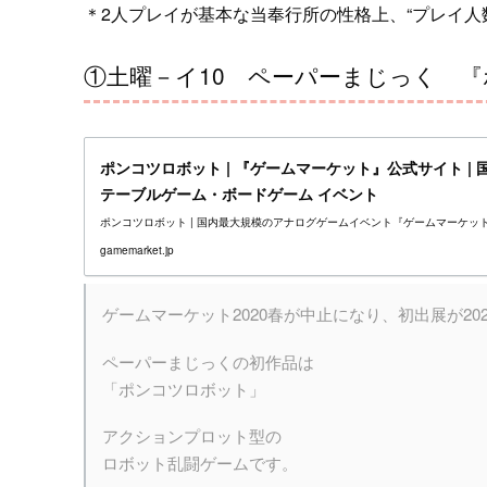
＊2人プレイが基本な当奉行所の性格上、“プレイ人
①土曜－イ10 ペーパーまじっく 
ポンコツロボット | 『ゲームマーケット』公式サイト |
テーブルゲーム・ボードゲーム イベント
ポンコツロボット | 国内最大規模のアナログゲームイベント『ゲームマーケッ
gamemarket.jp
ゲームマーケット2020春が中止になり、初出展が20
ペーパーまじっくの初作品は
「ポンコツロボット」
アクションプロット型の
ロボット乱闘ゲームです。