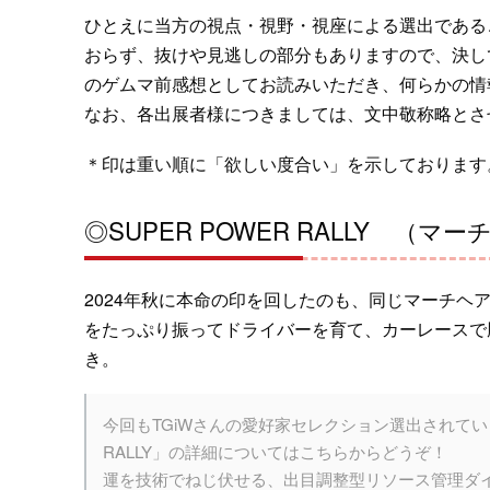
ひとえに当方の視点・視野・視座による選出である
おらず、抜けや見逃しの部分もありますので、決し
のゲムマ前感想としてお読みいただき、何らかの情
なお、各出展者様につきましては、文中敬称略とさ
＊印は重い順に「欲しい度合い」を示しております
◎SUPER POWER RALLY （マ
2024年秋に本命の印を回したのも、同じマーチヘ
をたっぷり振ってドライバーを育て、カーレースで
き。
今回もTGiWさんの愛好家セレクション選出されて
RALLY」の詳細についてはこちらからどうぞ！
運を技術でねじ伏せる、出目調整型リソース管理ダ