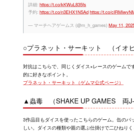
詳細:
https://t.co/kKWuL835fs
予約:
https://t.co/n3EHX1N5Ad
https://t.co/cIRMiwy
— マーチヘアゲームス (@m_h_games)
May 11, 202
○プラネット・サーキット （イオピ
対抗はこちらで、同じくダイス×レースのゲームで
的に好きなポイント。
プラネット・サーキット（ゲムマ公式ページ）
▲蟲毒 （SHAKE UP GAMES 両J-
3作品目もダイスを使ったこちらのゲーム。缶のパッ
しい。ダイスの種類や親の選ぶ仕掛けで二ひねりく