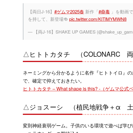
【両日J-16】
#ゲムマ2025春
新作「
#蠱毒
」を動画で
を持して、新登場🍻
pic.twitter.com/KITlMYMWN8
— 【両J-16】SHAKE UP GAMES (@shake_up_gam
△ヒトトカタチ （COLONARC 両J
ネーミングから分かるように名作『ヒトトイロ』の
で、確定で抑えておきたい。
ヒトトカタチ – What shape is this? -（ゲムマ公
△ジョスーシ （植民地戦争＋α 土R
変則神経衰弱ゲーム。子供のいる環境で遊べば学び