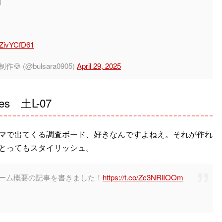
り
/KZivYCfD61
(@bulsara0905)
April 29, 2025
s 土L-07
マで出てくる調査ボード、好きなんですよねえ。それが作れ
とってもスタイリッシュ。
スのゲーム概要の記事を書きました！
https://t.co/Zc3NRlIOOm