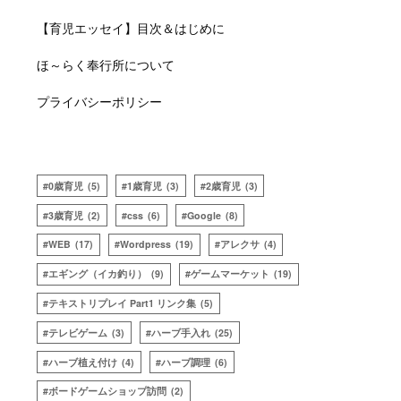
【育児エッセイ】目次＆はじめに
ほ～らく奉行所について
プライバシーポリシー
0歳育児
(5)
1歳育児
(3)
2歳育児
(3)
3歳育児
(2)
css
(6)
Google
(8)
WEB
(17)
Wordpress
(19)
アレクサ
(4)
エギング（イカ釣り）
(9)
ゲームマーケット
(19)
テキストリプレイ Part1 リンク集
(5)
テレビゲーム
(3)
ハーブ手入れ
(25)
ハーブ植え付け
(4)
ハーブ調理
(6)
ボードゲームショップ訪問
(2)