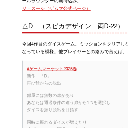
ールラウンダーの期待込み。
ジョスーシ（ゲムマ公式ページ）
△D （スピカデザイン 両D-22）
今回4作目のダイスゲーム。ミッションをクリアし
なっている模様。他プレイヤーとの絡みで言えば、
#ゲームマーケット2025春
新作 「D」
再び館からの脱出
部屋には無数の扉があり
あなたは通過条件の違う扉から1つを選択し
ダイスを振り脱出を目指す
同時に振れるダイスが増えたり