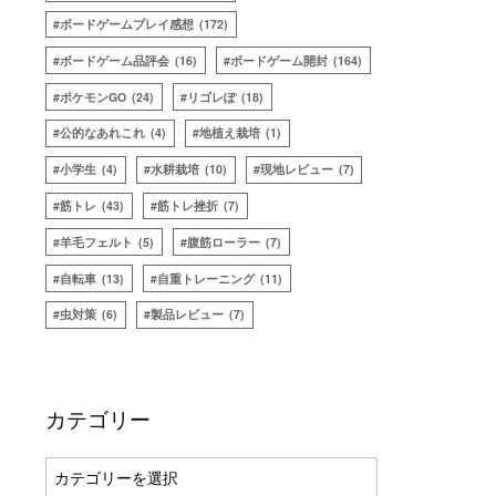
ボードゲームプレイ感想
(172)
ボードゲーム品評会
(16)
ボードゲーム開封
(164)
ポケモンGO
(24)
リゴレぽ
(18)
公的なあれこれ
(4)
地植え栽培
(1)
小学生
(4)
水耕栽培
(10)
現地レビュー
(7)
筋トレ
(43)
筋トレ挫折
(7)
羊毛フェルト
(5)
腹筋ローラー
(7)
自転車
(13)
自重トレーニング
(11)
虫対策
(6)
製品レビュー
(7)
カテゴリー
カ