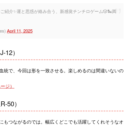
ご紹介✨運と思惑が絡み合う、新感覚チンチロゲーム🎲🐍満
es)
April 11, 2025
-12）
血統で、今回は形を一致させる。楽しめるのは間違いないの
式ページ）
-50）
にもつながるのでは。幅広くどこでも活躍してくれそうなオ