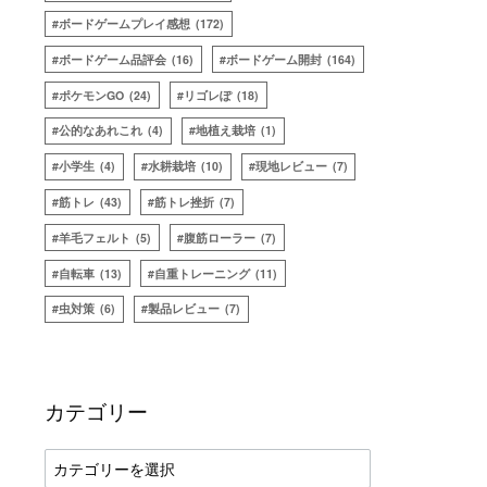
ボードゲームプレイ感想
(172)
ボードゲーム品評会
(16)
ボードゲーム開封
(164)
ポケモンGO
(24)
リゴレぽ
(18)
公的なあれこれ
(4)
地植え栽培
(1)
小学生
(4)
水耕栽培
(10)
現地レビュー
(7)
筋トレ
(43)
筋トレ挫折
(7)
羊毛フェルト
(5)
腹筋ローラー
(7)
自転車
(13)
自重トレーニング
(11)
虫対策
(6)
製品レビュー
(7)
カテゴリー
カ