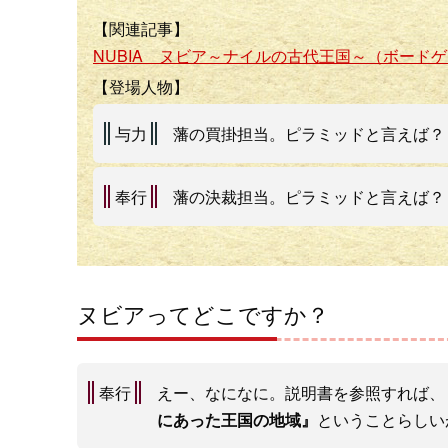
【関連記事】
NUBIA ヌビア～ナイルの古代王国～（ボード
【登場人物】
与力
藩の買掛担当。ピラミッドと言えば？
奉行
藩の決裁担当。ピラミッドと言えば？
ヌビアってどこですか？
奉行
えー、なになに。説明書を参照すれば、
にあった王国の地域』
ということらしい