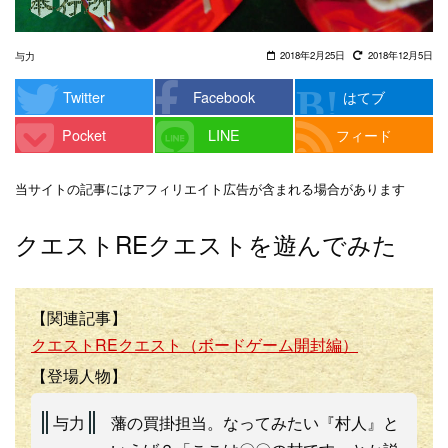
2018年2月25日
2018年12月5日
与力
Twitter
Facebook
はてブ
Pocket
LINE
フィード
当サイトの記事にはアフィリエイト広告が含まれる場合があります
クエストREクエストを遊んでみた
【関連記事】
クエストREクエスト（ボードゲーム開封編）
【登場人物】
与力
藩の買掛担当。なってみたい『村人』と