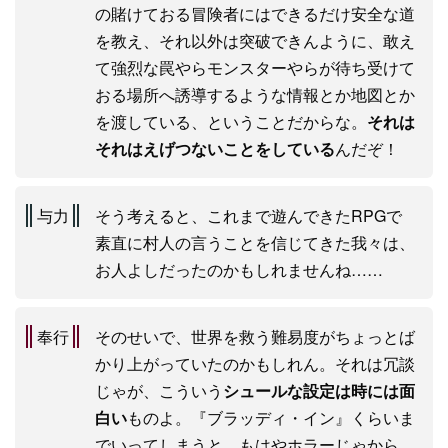
の賭けておる冒険者にはできるだけ安全な道
を教え、それ以外は突破できんように、敢え
て強烈な罠やらモンスターやらが待ち受けて
おる場所へ誘導するような情報とか地図とか
を渡している、ということだからな。
それは
それはえげつないことをしている
んだぞ！
与力
そう考えると、これまで遊んできたRPGで
素直に村人の言うことを信じてきた我々は、
お人よしだったのかもしれませんね……
奉行
そのせいで、世界を救う難易度がちょっとば
かり上がっていたのかもしれん。それは冗談
じゃが、こういう
シュールな設定は時には面
白い
ものよ。『ブラッディ・イン』くらいま
でいってしまうと、もはやホラーじゃから、