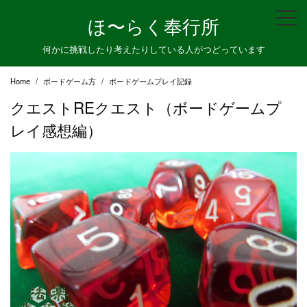
Skip
ほ〜らく奉行所
to
content
何かに挑戦したり考えたりしている人がつどっています
Home
ボードゲーム方
ボードゲームプレイ記録
クエストREクエスト（ボードゲームプ
レイ感想編）