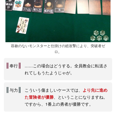
容赦のないモンスターと仕掛けの総攻撃により、突破者ゼ
ロ。
奉行
……この場合はどうする。全員教会に転送さ
れてしもうたようじゃが。
与力
こういう傷ましいケースでは、
より先に進め
た冒険者が優勝
、ということになりますね。
ですから、1番上の勇者が優勝です。