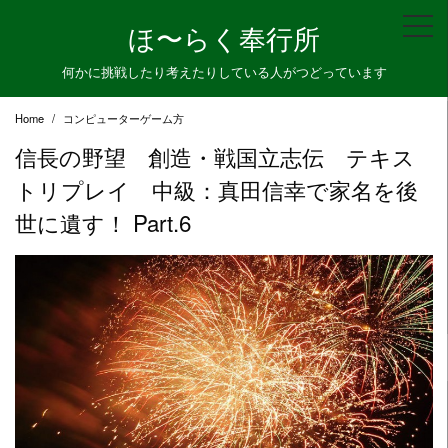
Skip
ほ〜らく奉行所
to
content
何かに挑戦したり考えたりしている人がつどっています
Home
コンピューターゲーム方
信長の野望 創造・戦国立志伝 テキス
トリプレイ 中級：真田信幸で家名を後
世に遺す！ Part.6