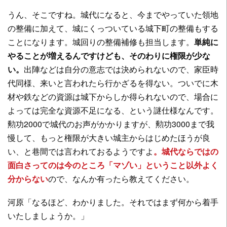
うん、そこですね。城代になると、今までやっていた領地
の整備に加えて、城にくっついている城下町の整備もする
ことになります。城回りの整備補修も担当します。
単純に
やることが増えるんですけども、そのわりに権限が少な
い。
出陣などは自分の意志では決められないので、家臣時
代同様、来いと言われたら行かざるを得ない。ついでに木
材や鉄などの資源は城下からしか得られないので、場合に
よっては完全な資源不足になる、という謎仕様なんです。
勲功2000で城代のお声がかかりますが、勲功3000まで我
慢して、もっと権限が大きい城主からはじめたほうが良
い、と巷間では言われておるようですよ
。城代ならではの
面白さってのは今のところ「マゾい」ということ以外よく
分からない
ので、なんか有ったら教えてください。
河原「なるほど、わかりました。それではまず何から着手
いたしましょうか。」