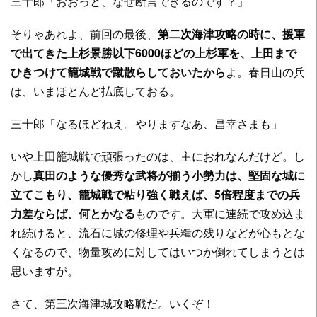
三十郎「おおっと、なぜ断言できるのです？」
そりゃあれよ、前回の最後、
第二次海津攻略の時に、援軍
で出てきた上杉景勝以下6000ほどの上杉軍を、上田まで
ひきつけて籠城戦で蹴散らしておいたから
よ。春日山の兵
は、いまほとんど払底しておる。
三十郎「なるほどねえ。やりますなあ、昌幸さまも」
いや上田籠城戦で頑張ったのは、主におれなんだけど。し
かし
真田のような優秀な武将が揃う小勢力は、堅固な城に
立てこもり、籠城戦で粘り強く戦えば、5倍程度までの兵
力差ならば、何とかなる
ものです。大軍に連続で攻め込ま
れ続けると、流石に城の修理や兵糧の残りなどが心もとな
くなるので、物量攻めに対してはいつか倒れてしまうとは
思いますが。
さて、第三次海津城攻略戦だ。いくぞ！