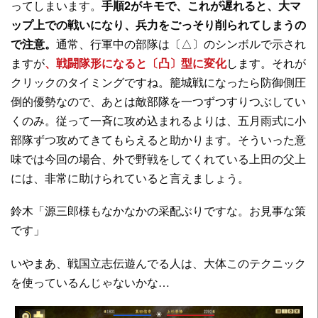
ってしまいます。
手順2がキモで、これが遅れると、大マ
ップ上での戦いになり、兵力をごっそり削られてしまうの
で注意。
通常、行軍中の部隊は〔△〕のシンボルで示され
ますが
、戦闘隊形になると〔凸〕型に変化
します。それが
クリックのタイミングですね。籠城戦になったら防御側圧
倒的優勢なので、あとは敵部隊を一つずつすりつぶしてい
くのみ。従って一斉に攻め込まれるよりは、五月雨式に小
部隊ずつ攻めてきてもらえると助かります。そういった意
味では今回の場合、外で野戦をしてくれている上田の父上
には、非常に助けられていると言えましょう。
鈴木「源三郎様もなかなかの采配ぶりですな。お見事な策
です」
いやまあ、戦国立志伝遊んでる人は、大体このテクニック
を使っているんじゃないかな…