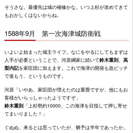
そうさな。最優先は城の補修かな。いつ上杉が攻めてきて
もおかしくはないからね。
1588年9月 第一次海津城防衛戦
いよいよ始まった城主ライフ。なにをやるにしてもまずは
人手が必要ということで、河原綱家に続いて
鈴木重則
、
高
梨内記
を家臣団に加えます。これで海津の開発も急ピッチ
で進もう、というものです。
河原「いやあ、家臣団が増えたのは重畳ですが、他にもお
客様がいらっしゃったようですぞ」
鈴木重則
「上杉勢約10000、この海津を目指して押し寄せ
てまいりました！」
ぐぬぬ、来るとは思っていたが、猶予は半年であったか。