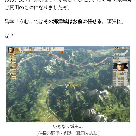
は真田のものになりましたぞ。
昌幸「うむ、では
その海津城はお前に任せる
。頑張れ」
は？
いきなり城主…
（信長の野望・創造 戦国立志伝）