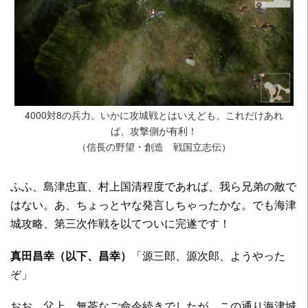
4000対8の兵力。いかに攻城戦とはいえども、これだけあれ
ば、攻撃側が有利！
（信長の野望・創造 戦国立志伝）
ふふ、島津忠直、村上国清程度であれば、我ら兄弟の敵で
はない。あ、ちょっとヤな発言しちゃったかな。でも海津
城攻略、第三次作戦を以てついに完遂です！
真田昌幸（以下、昌幸）
「源三郎、源次郎、ようやった
ぞ」
おお、父上。無茶なご命令続きでしたが、この通り海津城