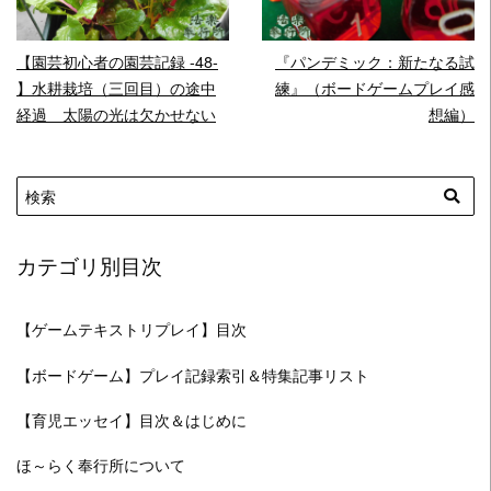
【園芸初心者の園芸記録 -48-
『パンデミック：新たなる試
】水耕栽培（三回目）の途中
練』（ボードゲームプレイ感
経過 太陽の光は欠かせない
想編）
カテゴリ別目次
【ゲームテキストリプレイ】目次
【ボードゲーム】プレイ記録索引＆特集記事リスト
【育児エッセイ】目次＆はじめに
ほ～らく奉行所について