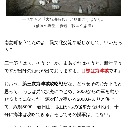
一見すると『大航海時代』と見まごうばかり。
（信長の野望・創造 戦国立志伝）
南蛮町を立てたのよ。異文化交流な感じがして、いいだろ
う？
三十郎「はぁ、そうですか。まあそれはそうと、新年早々
ですが出陣の触れが出ておりますよ。
目標は海津城
です」
おおう、
第三次海津城攻略戦
だな。どうせその命が下ると
思って、わしは兵の拡充につとめ、3000からの軍を動か
せるようになった。源次郎が率いる2000あまりと併せ
て、総勢5000。春日山、飯山からの援軍がなければ、十
分に海津は攻略できる。そしてその援軍は、こない。