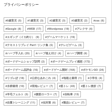
プライバシーポリシー
0歳育児
(5)
1歳育児
(3)
2歳育児
(3)
3歳育児
(2)
css
(6)
Google
(8)
WEB
(17)
Wordpress
(19)
アレクサ
(4)
エギング（イカ釣り）
(9)
ゲームマーケット
(19)
テキストリプレイ Part1 リンク集
(5)
テレビゲーム
(3)
ハーブ手入れ
(25)
ハーブ植え付け
(4)
ハーブ調理
(6)
ボードゲームショップ訪問
(2)
ボードゲームプレイ感想
(172)
ボードゲーム品評会
(16)
ボードゲーム開封
(164)
ポケモンGO
(24)
リゴレぽ
(18)
公的なあれこれ
(4)
地植え栽培
(1)
小学生
(4)
水耕栽培
(10)
現地レビュー
(7)
筋トレ
(43)
筋トレ挫折
(7)
羊毛フェルト
(5)
腹筋ローラー
(7)
自転車
(13)
自重トレーニング
(11)
虫対策
(6)
製品レビュー
(7)