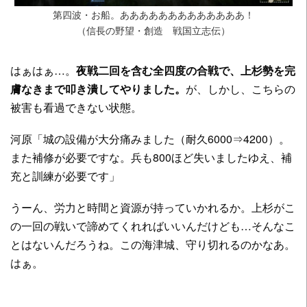
第四波・お船。あああああああああああああ！
（信長の野望・創造 戦国立志伝）
はぁはぁ…。
夜戦二回を含む全四度の合戦で、上杉勢を完
膚なきまで叩き潰してやりました。
が、しかし、こちらの
被害も看過できない状態。
河原「城の設備が大分痛みました（耐久6000⇒4200）。
また補修が必要ですな。兵も800ほど失いましたゆえ、補
充と訓練が必要です」
うーん、労力と時間と資源が持っていかれるか。上杉がこ
の一回の戦いで諦めてくれればいいんだけども…そんなこ
とはないんだろうね。この海津城、守り切れるのかなあ。
はぁ。