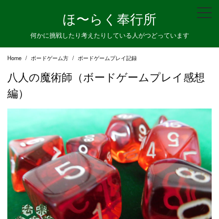
Skip
ほ〜らく奉行所
to
content
何かに挑戦したり考えたりしている人がつどっています
Home
ボードゲーム方
ボードゲームプレイ記録
八人の魔術師（ボードゲームプレイ感想
編）