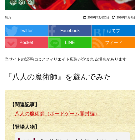
2019年12月20日
2026年1月4日
与力
Twitter
Facebook
はてブ
Pocket
LINE
フィード
当サイトの記事にはアフィリエイト広告が含まれる場合があります
『八人の魔術師』を遊んでみた
【関連記事】
八人の魔術師（ボードゲーム開封編）
【登場人物】