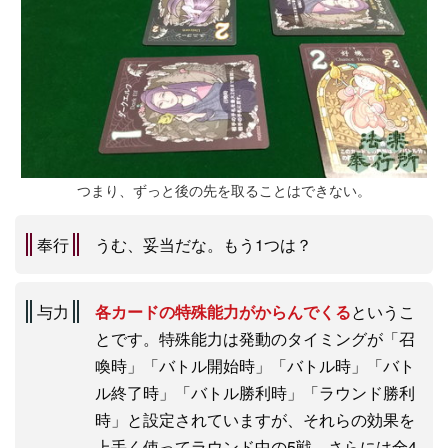
つまり、ずっと後の先を取ることはできない。
奉行
うむ、妥当だな。もう1つは？
与力
各カードの特殊能力がからんでくる
というこ
とです。特殊能力は発動のタイミングが「召
喚時」「バトル開始時」「バトル時」「バト
ル終了時」「バトル勝利時」「ラウンド勝利
時」と設定されていますが、それらの効果を
上手く使ってラウンド中の5戦、さらには全4