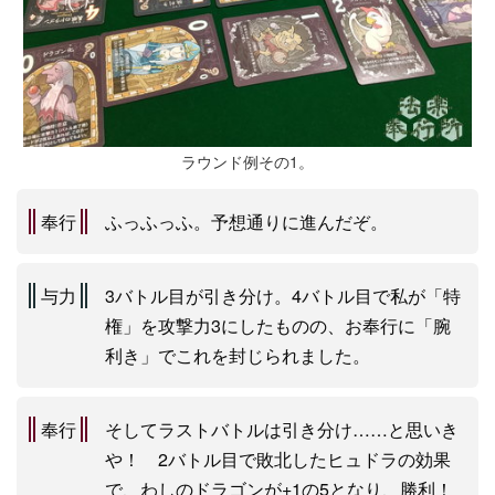
ラウンド例その1。
奉行
ふっふっふ。予想通りに進んだぞ。
与力
3バトル目が引き分け。4バトル目で私が「特
権」を攻撃力3にしたものの、お奉行に「腕
利き」でこれを封じられました。
奉行
そしてラストバトルは引き分け……と思いき
や！ 2バトル目で敗北したヒュドラの効果
で、わしのドラゴンが+1の5となり、勝利！