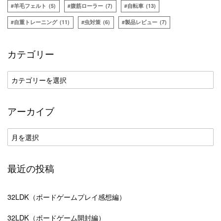
羊毛フェルト
(5)
腹筋ローラー
(7)
自転車
(13)
自重トレーニング
(11)
虫対策
(6)
製品レビュー
(7)
カテゴリー
カ
テ
ゴ
アーカイブ
リ
ー
ア
ー
カ
最近の投稿
イ
ブ
32LDK（ボードゲームプレイ感想編）
32LDK（ボードゲーム開封編）