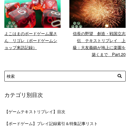
READ MORE
READ MORE
よこはまのボードゲーム屋さ
信長の野望 創造・戦国立志
ん リゴレ（ボードゲームシ
伝 テキストリプレイ 上
ョップ来訪記録）
級：大友義鎮が地上に楽園を
築くまで Part.20
カテゴリ別目次
【ゲームテキストリプレイ】目次
【ボードゲーム】プレイ記録索引＆特集記事リスト