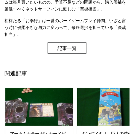
ムは毎月買いたいものの、予算不足などの問題から、購入候補を
厳選すべくネットサーフィンに勤しむ「買掛担当」。
相棒たる「お奉行」は一番のボードゲームプレイ仲間。いざと言
う時に優柔不断な与力に変わって、最終選択を担っている「決裁
担当」。
記事一覧
関連記事
READ MORE
READ MORE
アーカムホラー ザ・カードゲ
キングドミノ 巨人の時代