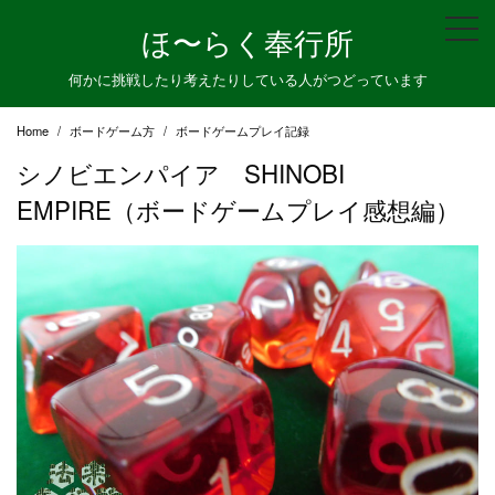
Skip
ほ〜らく奉行所
to
content
何かに挑戦したり考えたりしている人がつどっています
Home
ボードゲーム方
ボードゲームプレイ記録
シノビエンパイア SHINOBI
EMPIRE（ボードゲームプレイ感想編）