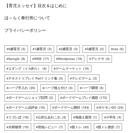
【育児エッセイ】目次＆はじめに
ほ～らく奉行所について
プライバシーポリシー
0歳育児
(5)
1歳育児
(3)
2歳育児
(3)
3歳育児
(2)
css
(6)
Google
(8)
WEB
(17)
Wordpress
(19)
アレクサ
(4)
エギング（イカ釣り）
(9)
ゲームマーケット
(19)
テキストリプレイ Part1 リンク集
(5)
テレビゲーム
(3)
ハーブ手入れ
(25)
ハーブ植え付け
(4)
ハーブ調理
(6)
ボードゲームショップ訪問
(2)
ボードゲームプレイ感想
(172)
ボードゲーム品評会
(16)
ボードゲーム開封
(164)
ポケモンGO
(24)
リゴレぽ
(18)
公的なあれこれ
(4)
地植え栽培
(1)
小学生
(4)
水耕栽培
(10)
現地レビュー
(7)
筋トレ
(43)
筋トレ挫折
(7)